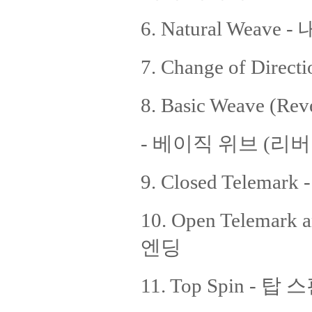
6. Natural Weave
7. Change of Di
8. Basic Weave (R
- 베이직 위브 (리버
9. Closed Telem
10. Open Telemar
엔딩
11. Top Spin - 탑 