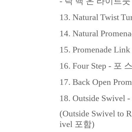
- 락 백 온 라이트풋
13. Natural Twis
14. Natural Pro
15. Promenade L
16. Four Step - 포
17. Back Open P
18. Outside Swi
(Outside Swivel to R
ivel 포함)