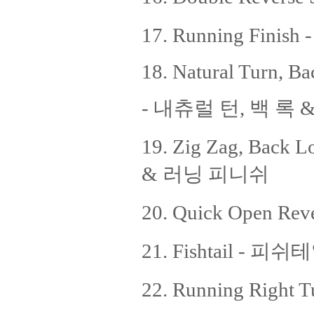
17. Running Fini
18. Natural Turn, B
- 내츄럴 턴, 백 록
19. Zig Zag, Back
& 러닝 피니쉬
20. Quick Open R
21. Fishtail - 피쉬
22. Running Righ