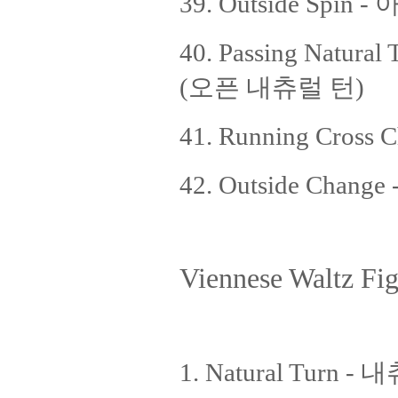
39. Outside Spi
40. Passing Natur
(오픈 내츄럴 턴)
41. Running Cros
42. Outside Ch
Viennese Waltz Fig
1. Natural Turn -