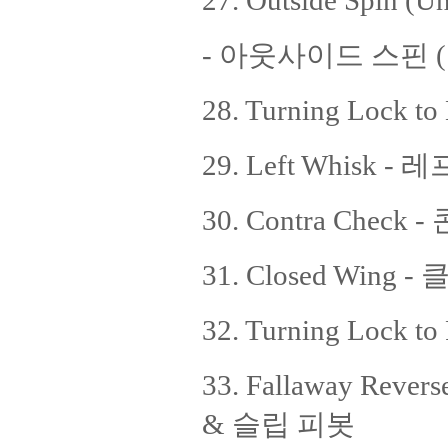
27. Outside Spin (
- 아웃사이드 스핀
28. Turning Lock
29. Left Whisk 
30. Contra Check
31. Closed Wing
32. Turning Lock
33. Fallaway Reve
& 슬립 피봇