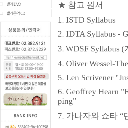
★ 참고 원서
1. ISTD Syllabus
2. IDTA Syllabus -
3. WDSF Syllabu
4. Oliver Wessel-Th
5. Len Scrivener "Ju
6. Geoffrey Hearn 
ping"
7. 가나자와 쇼타 