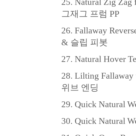
25. Natural Zig 
그재그 프럼 PP
26. Fallaway Reve
& 슬립 피봇
27. Natural Hov
28. Lilting Fall
위브 엔딩
29. Quick Natura
30. Quick Natura