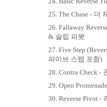
24. Basic Revers
25. The Chase - 
26. Fallaway Reve
& 슬립 피봇
27. Five Step (R
파이브 스텝 포함)
28. Contra Check
29. Open Promen
30. Reverse Pivo