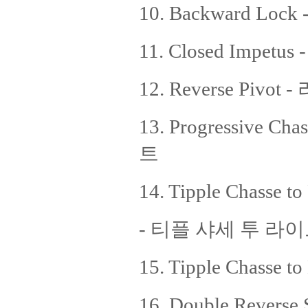
10. Backward Loc
11. Closed Impe
12. Reverse Pivo
13. Progressive 
트
14. Tipple Chasse t
- 티플 샤세 투 라
15. Tipple Chass
16. Double Rever