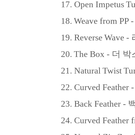
17. Open Impetu
18. Weave from P
19. Reverse Wav
20. The Box - 더 
21. Natural Twis
22. Curved Feath
23. Back Feather 
24. Curved Feath