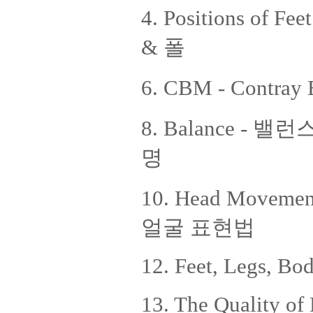
4. Positions of 
& 폴
6. CBM - Contra
8. Balance - 밸런스
명
10. Head Movemen
얼굴 표현법
12. Feet, Legs, Bo
13. The Quality