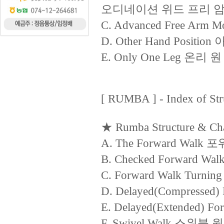
오디네이션 위드 프리 암
C. Advanced Free 
D. Other Hand Posit
E. Only One Leg 온리 
[ RUMBA ] - Index of Str
★ Rumba Structure & Cha
A. The Forward Walk
B. Checked Forward 
C. Forward Walk Tur
D. Delayed(Compres
E. Delayed(Extende
F. Swivel Walk 스위블 웍