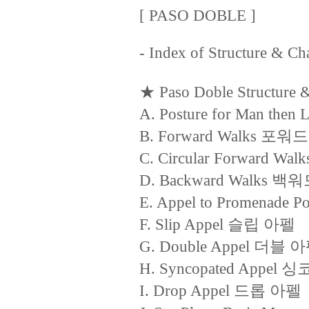
[ PASO DOBLE ]
- Index of Structure & Cha
★ Paso Doble Structure &
A. Posture for Man t
B. Forward Walks 포워
C. Circular Forward 
D. Backward Walks 백
E. Appel to Promena
F. Slip Appel 슬립 아펠
G. Double Appel 더블 
H. Syncopated Appe
I. Drop Appel 드롭 아펠