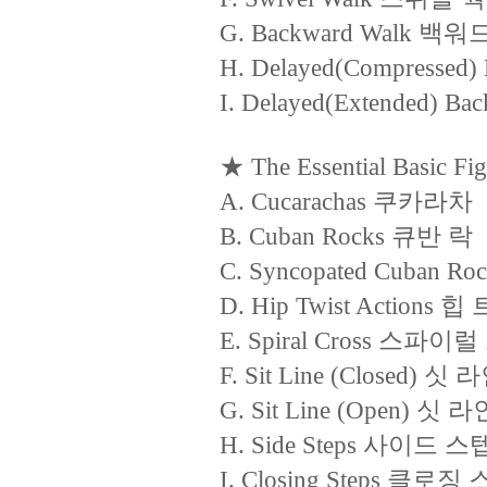
G. Backward Walk 백워
H. Delayed(Compres
I. Delayed(Extende
★ The Essential Basic Figu
A. Cucarachas 쿠카라차
B. Cuban Rocks 큐반 락
C. Syncopated Cuba
D. Hip Twist Action
E. Spiral Cross 스파
F. Sit Line (Closed)
G. Sit Line (Open) 싯 
H. Side Steps 사이드 스
I. Closing Steps 클로징