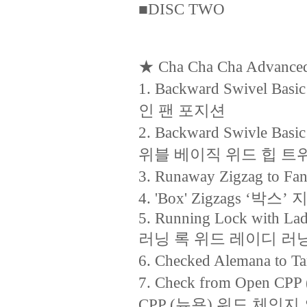
■DISC TWO
★ Cha Cha Cha Advanced
1. Backward Swivel B
인 팬 포지션
2. Backward Swivle Basi
위블 베이직 위드 힙 트
3. Runaway Zigzag t
4. 'Box' Zigzags ‘박스
5. Running Lock with Lad
러닝 록 위드 레이디 러
6. Checked Alemana 
7. Check from Open CP
CPP (뉴욕) 위드 체인지 