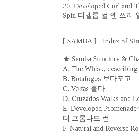
20. Developed Curl and T
Spin 디벨롭 컬 앤 쓰
[ SAMBA ] - Index of Stru
★ Samba Structure & Cha
A. The Whisk, describ
B. Botafogos 보타포고
C. Voltas 볼타
D. Cruzados Walks a
E. Developed Promen
터 프롬나드 런
F. Natural and Rever