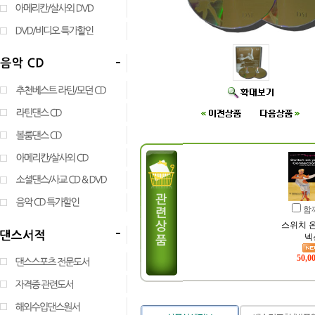
함
스위치 온
넥
50,0