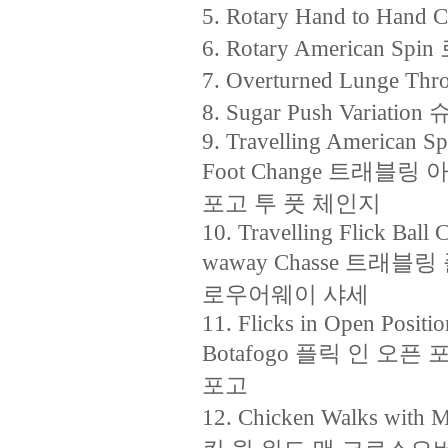
5. Rotary Hand to H
6. Rotary American
7. Overturned Lung
8. Sugar Push Varia
9. Travelling American Sp
Foot Change 트래블링
포고 투 풋 체인지
10. Travelling Flick Ball 
waway Chasse 트래블
로우어웨이 샤세
11. Flicks in Open Positi
Botafogo 플릭 인 오픈
포고
12. Chicken Walks with 