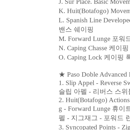
J. Sur Place. Basic
K. Huit(Botafogo) 
L. Spanish Line Dev
밴스 쉐이핑
M. Forward Lunge 포
N. Caping Chasse 케이
O. Caping Lock 케이핑 
★ Paso Doble Advanced 
1. Slip Appel - Reverse 
슬립 아펠 - 리버스 스위
2. Huit(Botafogo) Actions
g - Forward Lunge
펠 - 지그재그 - 포워드 
3. Syncopated Points - 