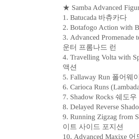
★ Samba Advanced Figur
1. Batucada 바츄카다
2. Botafogo Action 
3. Advanced Promena
운터 프롬나드 런
4. Travelling Volta 
액션
5. Fallaway Run 폴어웨
6. Carioca Runs (La
7. Shadow Rocks 쉐도우
8. Delayed Reverse 
9. Running Zigzag fr
이트 사이드 포지션
10. Advanced Maxix