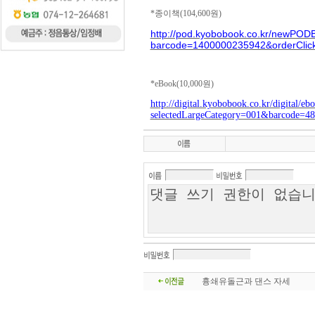
*종이책(104,600원)
http://pod.kyobobook.co.kr/newPOD
barcode=1400000235942&orderCli
*eBook(10,000원)
http://digital.kyobobook.co.kr/digital/eb
selectedLargeCategory=001&barcode=
흉쇄유돌근과 댄스 자세