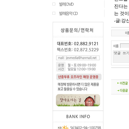
진다는 
는 것이
-글:강