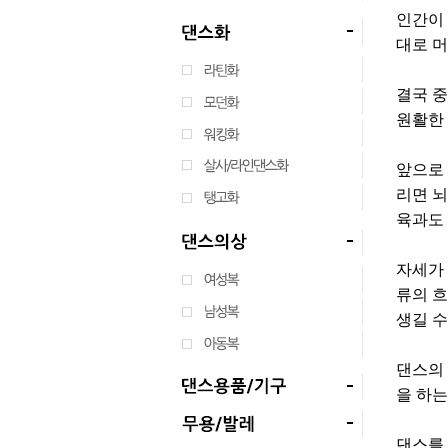
인간이 
대로 머
결국 중
원활한 
앞으로 
리면 뇌
육과도 
자세가 
류의 흐
생길 수
댄스의
을 하는
댄스를