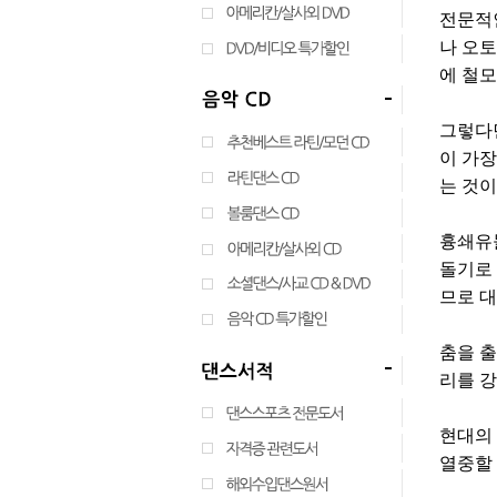
전문적인
나 오
에 철모
그렇다면
이 가장
는 것
흉쇄유돌
돌기로 
므로 대
춤을 출
리를 
현대의
열중할 