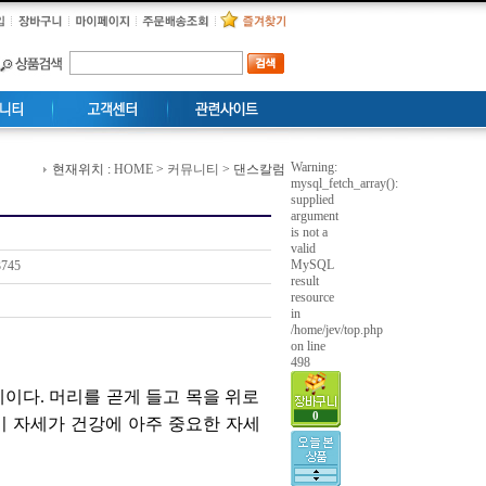
Warning:
현재위치 :
HOME
>
커뮤니티
> 댄스칼럼
mysql_fetch_array():
supplied
argument
is not a
valid
MySQL
745
result
resource
in
/home/jev/top.php
on line
498
이다. 머리를 곧게 들고 목을 위로
0
이 자세가 건강에 아주 중요한 자세